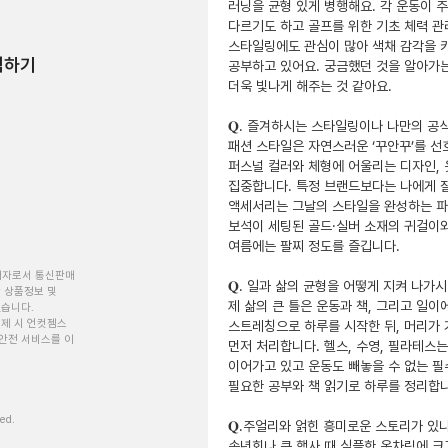
러닝을 균형 있게 병행해요. 각 운동이 주
다르기도 하고 골프를 위한 기초 체력 관리
스타일링에도 관심이 많아 색채 감각을 키
험하기
공부하고 있어요. 궁금했던 것을 알아가는
더욱 빛나게 해주는 것 같아요.

𝐐. 즐겨하시는 스타일링이나 나만의 공식
패션 스타일은 자연스러운 ‘꾸안꾸’를 선호
퍼스널 컬러와 체형에 어울리는 디자인, 
집중합니다. 특정 브랜드보다는 나에게 잘
액세서리는 그날의 스타일을 완성하는 파
보석이 세팅된 골드·실버 소재의 귀걸이와 
여름에는 팔찌 정도를 즐깁니다.

개자로서 통신판매
𝐐. 일과 삶의 균형을 어떻게 지켜 나가시
 상품정보 및
제 삶의 큰 틀은 운동과 책, 그리고 일이에
있습니다.
제 시 언컷젬스
스트레칭으로 하루를 시작한 뒤, 머리가 가
안전 서비스를 이
먼저 처리합니다. 헬스, 수영, 필라테스는
이어가고 있고 운동도 빼놓을 수 없는 필
필요한 공부와 책 읽기로 하루를 정리합니
ved.
𝐐.주얼리와 얽힌 흥미로운 스토리가 있나
송년회나 큰 행사 때 심플한 옷차림에 크